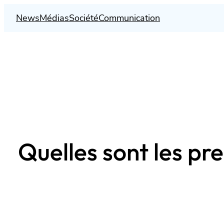
Aller
News
Médias
Société
Communication
au
contenu
Quelles sont les p