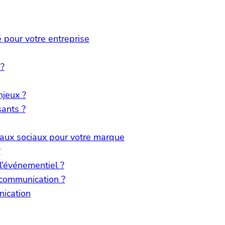
 pour votre entreprise
 ?
njeux ?
sants ?
eaux sociaux pour votre marque
?
l’événementiel ?
 communication ?
nication