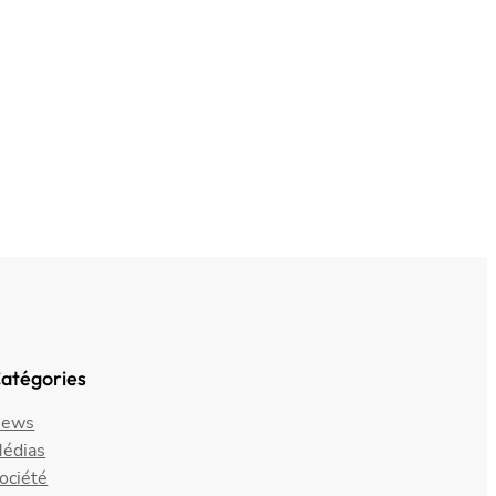
atégories
ews
édias
ociété